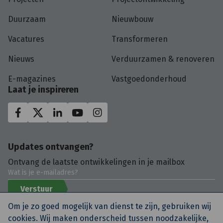
Duurzaam
Nieuwbouw
Vacatures
Transformeren
Nieuws
Verduurzamen & renoveren
E-magazines
Vastgoedonderhoud
Laat je inspireren
Updates ontvangen?
Ontvang de laatste ontwikkelingen in je mailbox
Verstuur
Om je zo goed mogelijk van dienst te zijn, gebruiken wij
cookies. Wij maken onderscheid tussen noodzakelijke,