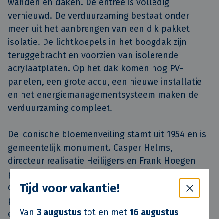
wanden en daken. De entree is volledig
vernieuwd. De verduurzaming bestaat onder
meer uit het aanbrengen van een dik pakket
isolatie. De lichtkoepels in het boogdak zijn
teruggebracht en voorzien van isolerende
acrylaatplaten. Op het dak komen nog PV-
panelen, een grote accu, een nieuwe installatie
en het energiemanagementsysteem maken de
verduurzaming compleet.
De iconische bloemenveiling stamt uit 1954 en is
gemeentelijk monument. Casper Helms,
directeur realisatie Heilijgers en Frank Hoegen
projectleider Heilijgers, boden Riny Kouwer
Tijd voor vakantie!
directeur Hoogvliet Beheer en Marco Brienen
projectmanager Hoogvliet Beheer de originele
Van
3 augustus
tot en met
16 augustus
eerste steen uit 1955 aan. Deze krijgt binnenkort