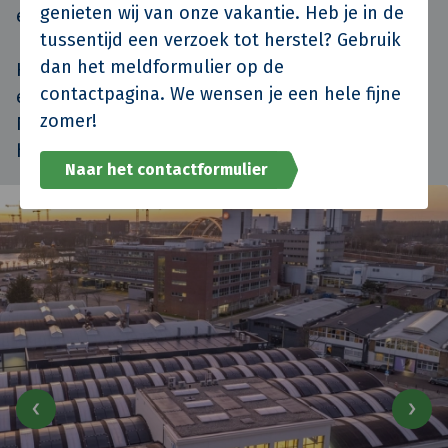
genieten wij van onze vakantie. Heb je in de
een mooi plaats in de gevel.
tussentijd een verzoek tot herstel? Gebruik
dan het meldformulier op de
Het energielabel ging van F+ naar A+++++. Het is
contactpagina. We wensen je een hele fijne
een van de duurzaamste monumenten van
zomer!
Nederland en gaat op voor de ‘Supermarkt van
het jaar!!
Naar het contactformulier