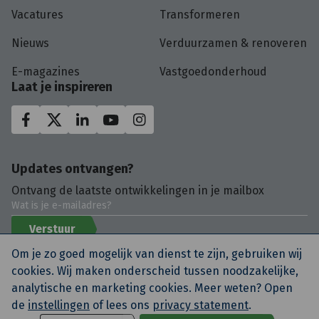
Vacatures
Transformeren
Nieuws
Verduurzamen & renoveren
E-magazines
Vastgoedonderhoud
Laat je inspireren
Updates ontvangen?
Ontvang de laatste ontwikkelingen in je mailbox
Verstuur
Om je zo goed mogelijk van dienst te zijn, gebruiken wij
cookies. Wij maken onderscheid tussen noodzakelijke,
analytische en marketing cookies. Meer weten? Open
de
instellingen
of lees ons
privacy statement
.
© KlokGroep
Privacy Policy
Algemene voorwaarden