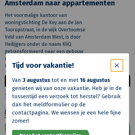
Amsterdam naar appartementen
Het voormalige kantoor van
woningstichting De Key aan de Jan
Tooropstraat, in de wijk Overtoomse
Veld van Amsterdam West, is door
Heilijgers onder de naam KliQ
getransformeerd naar een gebouw
met hippe, complete en betaalbare
Tijd voor vakantie!
koopappartementen.
Van
3 augustus
tot en met
16 augustus
genieten wij van onze vakantie. Heb je in de
tussentijd een verzoek tot herstel? Gebruik
dan het meldformulier op de
contactpagina. We wensen je een hele fijne
zomer!