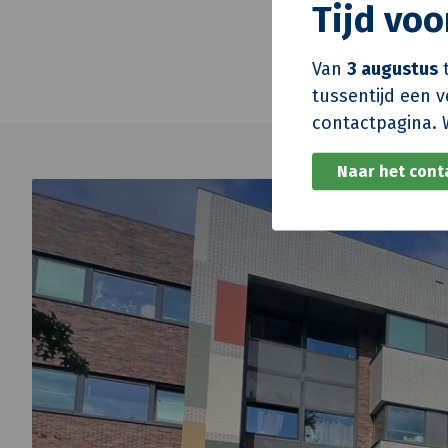
Tijd voo
De Vreeden Insta
Verweij elektrote
Van
3 augustus
t
tussentijd een 
contactpagina. 
Naar het cont