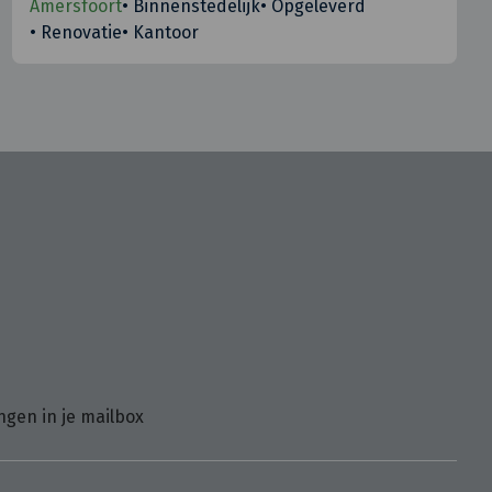
Amersfoort
•
Binnenstedelijk
•
Opgeleverd
•
Renovatie
•
Kantoor
ngen in je mailbox