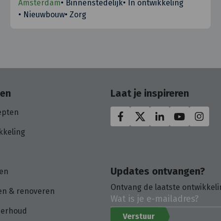
Amsterdam
•
Binnenstedelijk
•
In ontwikkeling
•
Nieuwbouw
•
Zorg
oen
Laat je inspireren
epten
kkeling
Updates ontvangen?
en
Ontvang de laatste ontwikkeli
n & renoveren
derhoud
Verstuur