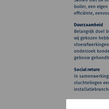
boiler, een eige
efficiënte, eenvo
Duurzaamheid
Belangrijk doel b
wij gekozen hebb
vloerafwerkingen
onderzoek konden
gebouw gehandh
Social return
In samenwerking
vluchtelingen een
installatiebranch
Samenwerkingsp
Architect @WA ar