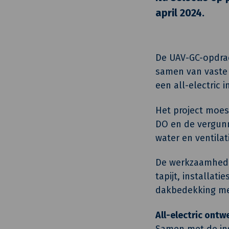
april 2024.
De UAV-GC-opdrac
samen van vaste 
een all-electric 
Het project moes
DO en de vergunn
water en ventilat
De werkzaamhede
tapijt, installat
dakbedekking met
All-electric ontw
Samen met de ins