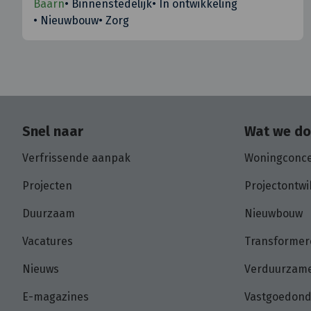
Baarn
•
Binnenstedelijk
•
In ontwikkeling
•
Nieuwbouw
•
Zorg
Snel naar
Wat we d
Verfrissende aanpak
Woningconc
Projecten
Projectontwi
Duurzaam
Nieuwbouw
Vacatures
Transformer
Nieuws
Verduurzame
E-magazines
Vastgoedon