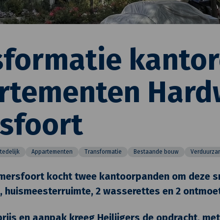
sformatie kantor
rtementen Hard
sfoort
tedelijk
Appartementen
Transformatie
Bestaande bouw
Verduurza
ersfoort kocht twee kantoorpanden om deze sn
 huismeesterruimte, 2 wasserettes en 2 ontmoe
prijs en aanpak kreeg Heilijgers de opdracht, met