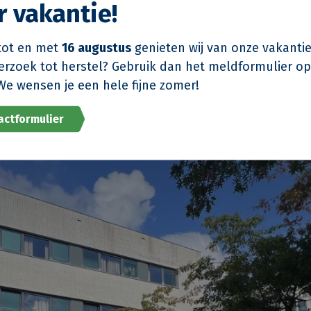
r vakantie!
llatietechniek
chniek.
ot en met
16 augustus
genieten wij van onze vakantie
verzoek tot herstel? Gebruik dan het meldformulier o
We wensen je een hele fijne zomer!
actformulier