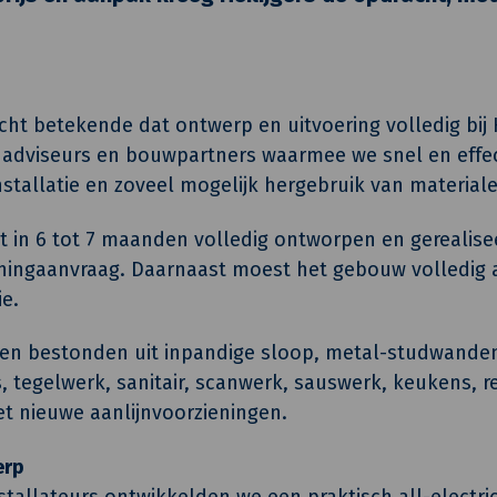
ht betekende dat ontwerp en uitvoering volledig bij H
adviseurs en bouwpartners waarmee we snel en effec
installatie en zoveel mogelijk hergebruik van material
t in 6 tot 7 maanden volledig ontworpen en gerealise
ingaanvraag. Daarnaast moest het gebouw volledig al
ie.
n bestonden uit inpandige sloop, metal-studwanden
ies, tegelwerk, sanitair, scanwerk, sauswerk, keukens, 
 nieuwe aanlijnvoorzieningen.
erp
tallateurs ontwikkelden we een praktisch all-electri