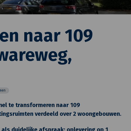
en naar 109
wareweg,
men
el te transformeren naar 109
tingsruimten verdeeld over 2 woongebouwen.
 als duidelijke afspraak: oplevering op 1