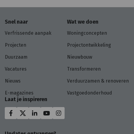
Snel naar
Wat we doen
Verfrissende aanpak
Woningconcepten
Projecten
Projectontwikkeling
Duurzaam
Nieuwbouw
Vacatures
Transformeren
Nieuws
Verduurzamen & renoveren
E-magazines
Vastgoedonderhoud
Laat je inspireren
Updates ontvangen?