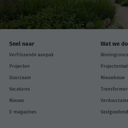
Snel naar
Wat we d
Verfrissende aanpak
Woningconc
Projecten
Projectontwi
Duurzaam
Nieuwbouw
Vacatures
Transformer
Nieuws
Verduurzame
E-magazines
Vastgoedon