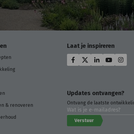
oen
Laat je inspireren
epten
kkeling
Updates ontvangen?
en
Ontvang de laatste ontwikkeli
n & renoveren
derhoud
Verstuur