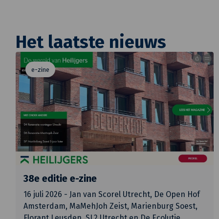
Het laatste nieuws
e-zine
38e editie e-zine
16 juli 2026 - Jan van Scorel Utrecht, De Open Hof
Amsterdam, MaMehJoh Zeist, Marienburg Soest,
Florant Leusden, SL2 Utrecht en De Ecolutie.