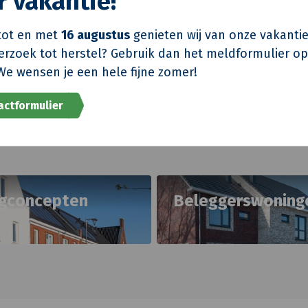
r vakantie!
Nieuwbouw
Meer lezen over onze nieuwbouw
ot en met
16 augustus
genieten wij van onze vakantie
verzoek tot herstel? Gebruik dan het meldformulier o
We wensen je een hele fijne zomer!
actformulier
gconcepten
Beleggerswoning