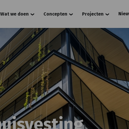
Nieu
Wat we doen
Concepten
Projecten
uisvesting