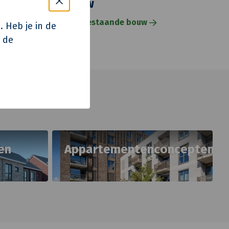
Bestaande bouw
Meer lezen over onze bestaande bouw
. Heb je in de
p de
en
Appartementenconcepten