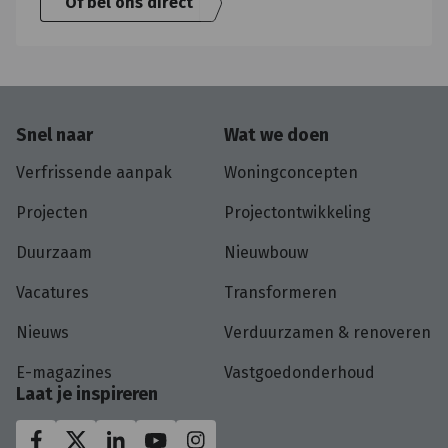
Of bel ons direct
Snel naar
Wat we doen
Verfrissende aanpak
Woningconcepten
Projecten
Projectontwikkeling
Duurzaam
Nieuwbouw
Vacatures
Transformeren
Nieuws
Verduurzamen & renoveren
E-magazines
Vastgoedonderhoud
Laat je inspireren