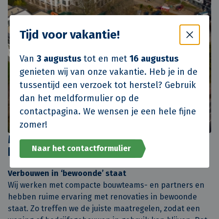
Tijd voor vakantie!
Van
3 augustus
tot en met
16 augustus
genieten wij van onze vakantie. Heb je in de
tussentijd een verzoek tot herstel? Gebruik
dan het meldformulier op de
contactpagina. We wensen je een hele fijne
zomer!
Met aandacht voor voor de
Naar het contactformulier
bewoners
Verbouwen in ‘bewoonde’ staat
Wij werken met compacte bouwteams- en partners en
hebben ruime ervaring met renovaties in bewoonde
staat. Zo treffen we de juiste maatregelen, zodat een