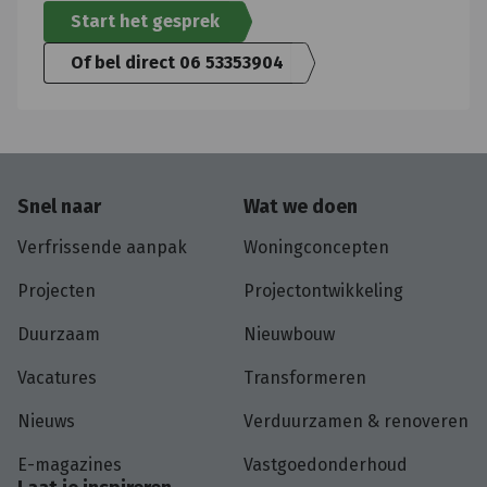
Start het gesprek
Of bel direct 06 53353904
Snel naar
Wat we doen
Verfrissende aanpak
Woningconcepten
Projecten
Projectontwikkeling
Duurzaam
Nieuwbouw
Vacatures
Transformeren
Nieuws
Verduurzamen & renoveren
E-magazines
Vastgoedonderhoud