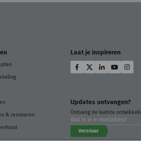
oen
Laat je inspireren
epten
kkeling
Updates ontvangen?
en
Ontvang de laatste ontwikkeli
n & renoveren
derhoud
Verstuur