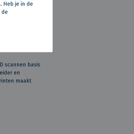
. Heb je in de
p de
organisatie, 
3D scannen basis
eider en
rinten maakt