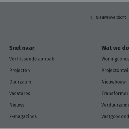
Nieuwsoverzicht
Snel naar
Wat we d
Verfrissende aanpak
Woningconc
Projecten
Projectontwi
Duurzaam
Nieuwbouw
Vacatures
Transformer
Nieuws
Verduurzame
E-magazines
Vastgoedon