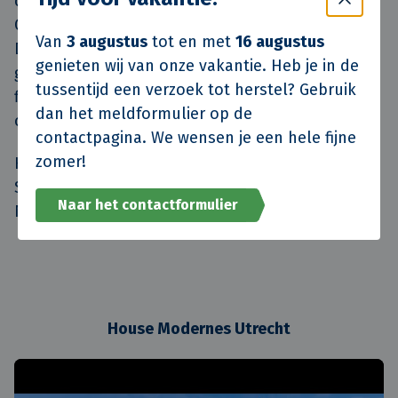
contracten af met Spaces/IWG, Aldi, SoLow,
Geldmaat, Boules Bites Bar, KAUAI en Jamin.
Van
3 augustus
tot en met
16 augustus
Daarnaast huurt de gemeente Utrecht het
genieten wij van onze vakantie. Heb je in de
grootste deel van de kelder voor een openbare
tussentijd een verzoek tot herstel? Gebruik
fietsenstalling. Deze wordt op vrijdag 15 oktober
dan het meldformulier op de
officieel geopend.
contactpagina. We wensen je een hele fijne
zomer!
House Modernes is een herontwikkeling van
Syntrus Achmea Real Estate and Finance en
Naar het contactformulier
NEOO naar een ontwerp van ZZDP Architecten.
House Modernes Utrecht