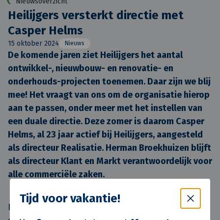
Nieuwsoverzicht
Heilijgers versterkt directie met
Casper Helms
15 oktober 2024
Nieuws
De komende jaren ziet Heilijgers het aantal 
ontwikkel-, nieuwbouw- en renovatie- en 
onderhouds-projecten toenemen. Daar zijn we blij 
mee! Het vraagt van ons om de organisatie hierop 
aan te passen, onder meer met het instellen van 
een duale directie. Deze zomer is daarom Casper 
Helms, al 23 jaar actief bij Heilijgers, aangesteld 
als directeur Realisatie. Herman Broekhuizen blijft 
als directeur Klant en Markt verantwoordelijk voor 
alle commerciële zaken.
Tijd voor vakantie!
Het bestaande managementteam is vanuit eigen