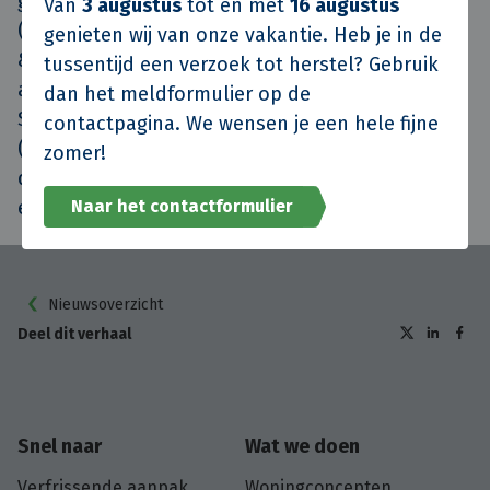
gelederen versterkt met Sander Eggink
Van
3 augustus
tot en met
16 augustus
(productie) en John van de Weitgraven (renovatie
genieten wij van onze vakantie. Heb je in de
& onderhoud). Guillaume Chevalier blijft
tussentijd een verzoek tot herstel? Gebruik
aanspreekpunt voor projectontwikkeling, Pim
dan het meldformulier op de
Schipper blijft zich richten op de voortrajecten
contactpagina. We wensen je een hele fijne
(commercie en selecties) en Piet Dekker stuurt
zomer!
de planvoorbereiding aan. Met elkaar is hiermee
een toekomstbestendig team gevormd!
Naar het contactformulier
Nieuwsoverzicht
Deel dit verhaal
Snel naar
Wat we doen
Verfrissende aanpak
Woningconcepten