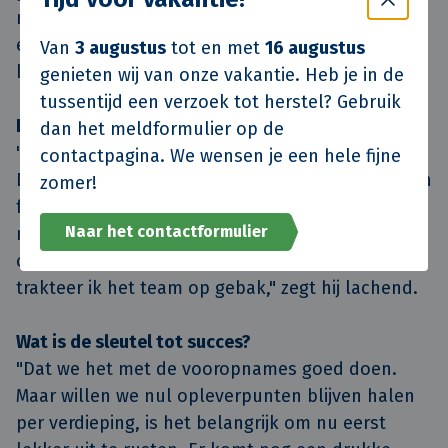
moeten het goed doen en op de juiste manier op
elkaar worden afgesteld. En dat is nog een hele
Van
3 augustus
tot en met
16 augustus
klus, kan ik je vertellen."
genieten wij van onze vakantie. Heb je in de
tussentijd een verzoek tot herstel? Gebruik
Lever je het hele gebouw in één keer op?
dan het meldformulier op de
"Nee, daar is het simpelweg te groot voor.
contactpagina. We wensen je een hele fijne
Daarom doen we nu vooropnames en vanaf begin
zomer!
februari leveren we per verdieping op, van boven
Naar het contactformulier
naar beneden. Waarbij het streven is: nul
opleverpunten per verdieping. Als we dat halen,
trakteer ik het team op gebak," zegt hij lachend.
Wat is de sleutel tot succes?
"Dat we het met de vooropnames goed doen.
Maar willen we nul opleverpunten blijven halen
per verdieping, is het belangrijk om nu eerst