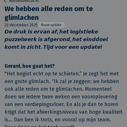
Nieuwsoverzicht
We hebben alle reden om te
glimlachen
22 december 2025
Bouw update
𝘿𝙚 𝙙𝙧𝙪𝙠 𝙞𝙨 𝙚𝙧𝙫𝙖𝙣 𝙖𝙛, 𝙝𝙚𝙩 𝙡𝙤𝙜𝙞𝙨𝙩𝙞𝙚𝙠𝙚 
𝙥𝙪𝙯𝙯𝙚𝙡𝙬𝙚𝙧𝙠 𝙞𝙨 𝙖𝙛𝙜𝙚𝙧𝙤𝙣𝙙, 𝙝𝙚𝙩 𝙚𝙞𝙣𝙙𝙙𝙤𝙚𝙡 
𝙠𝙤𝙢𝙩 𝙞𝙣 𝙯𝙞𝙘𝙝𝙩. 𝙏𝙞𝙟𝙙 𝙫𝙤𝙤𝙧 𝙚𝙚𝙣 𝙪𝙥𝙙𝙖𝙩𝙚!
Gerard, hoe gaat het?
"Het begint echt op te schieten.” Je zegt het met
een grote glimlach. “Ik zal je zeggen: we hebben
ook alle reden om te glimlachen. Momenteel
doen we iedere twee weken een vooroplevering
van een verdiepingsvloer. En als je dan te horen
krijgt dat het afwerkingsniveau van hoge kwaliteit
is... Dan ben ik trots, en vooral op mijn team.