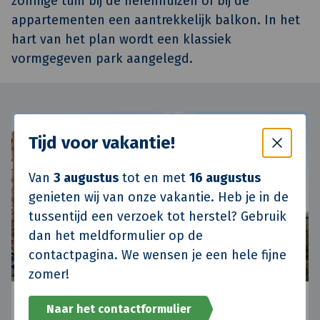
zonnige tuin bij de herenhuizen of bij de
appartementen een aantrekkelijk balkon. In het
hart van het plan wordt een klassiek
vormgegeven park aangelegd.
Tijd voor vakantie!
Van
3 augustus
tot en met
16 augustus
genieten wij van onze vakantie. Heb je in de
tussentijd een verzoek tot herstel? Gebruik
dan het meldformulier op de
contactpagina. We wensen je een hele fijne
zomer!
Santvoorde
Naar het contactformulier