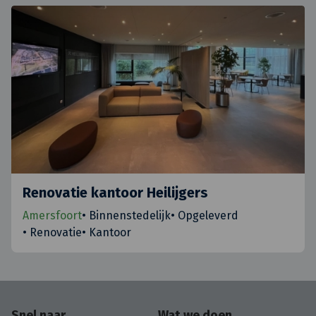
Renovatie kantoor Heilijgers
Amersfoort
•
Binnenstedelijk
•
Opgeleverd
•
Renovatie
•
Kantoor
Snel naar
Wat we doen