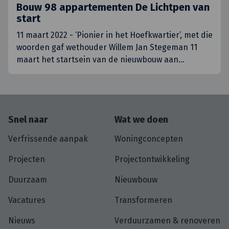
Bouw 98 appartementen De Lichtpen van
start
11 maart 2022 - ‘Pionier in het Hoefkwartier’, met die
woorden gaf wethouder Willem Jan Stegeman 11
maart het startsein van de nieuwbouw aan
…
Snel naar
Wat we doen
Verfrissende aanpak
Woningconcepten
Projecten
Projectontwikkeling
Duurzaam
Nieuwbouw
Vacatures
Transformeren
Nieuws
Verduurzamen & renoveren