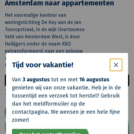
Amsterdam naar appartementen
Het voormalige kantoor van
woningstichting De Key aan de Jan
Tooropstraat, in de wijk Overtoomse
Veld van Amsterdam West, is door
Heilijgers onder de naam KliQ
getransformeerd naar een gebouw
met hippe, complete en betaalbare
Tijd voor vakantie!
koopappartementen.
Van
3 augustus
tot en met
16 augustus
genieten wij van onze vakantie. Heb je in de
tussentijd een verzoek tot herstel? Gebruik
dan het meldformulier op de
contactpagina. We wensen je een hele fijne
zomer!