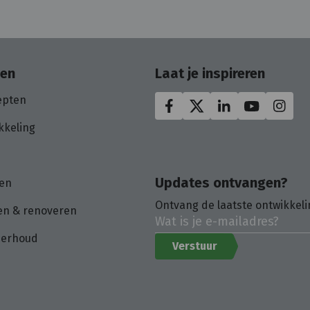
oen
Laat je inspireren
epten
kkeling
Updates ontvangen?
en
Ontvang de laatste ontwikkeli
n & renoveren
derhoud
Verstuur