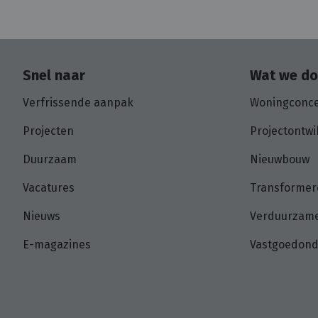
Snel naar
Wat we d
Verfrissende aanpak
Woningconc
Projecten
Projectontwi
Duurzaam
Nieuwbouw
Vacatures
Transformer
Nieuws
Verduurzame
E-magazines
Vastgoedon