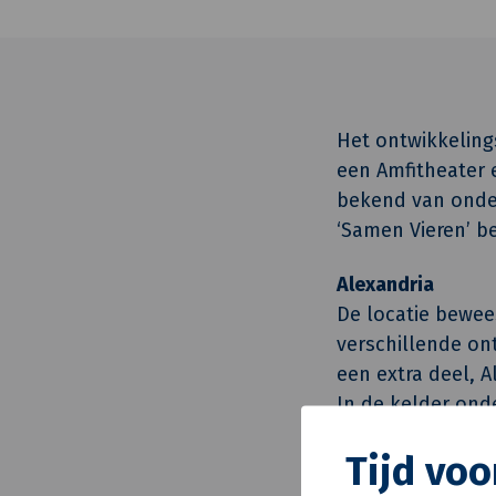
Het ontwikkeling
een Amfitheater 
bekend van onder
‘Samen Vieren’ be
Alexandria
De locatie bewee
verschillende on
een extra deel, 
In de kelder ond
extra keukenvoor
Tijd voo
voor kookworksho