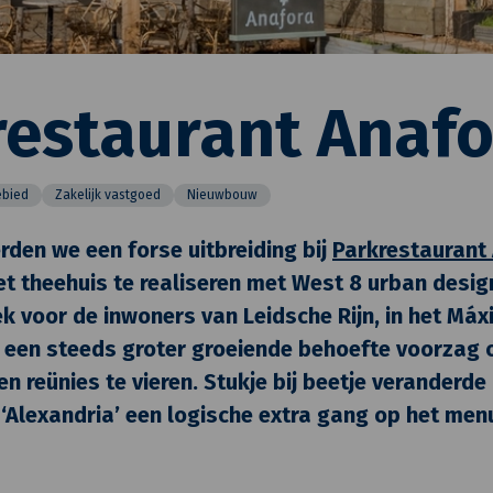
estaurant Anafor
ebied
Zakelijk vastgoed
Nieuwbouw
erden we een forse uitbreiding bij
Parkrestaurant
t theehuis te realiseren met West 8 urban desig
 voor de inwoners van Leidsche Rijn, in het Máx
n een steeds groter groeiende behoefte voorzag o
n reünies te vieren. Stukje bij beetje veranderde 
 ‘Alexandria’ een logische extra gang op het men