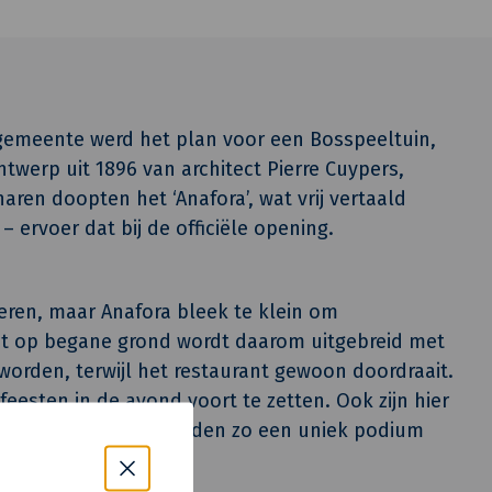
gemeente werd het plan voor een Bosspeeltuin,
twerp uit 1896 van architect Pierre Cuypers,
en doopten het ‘Anafora’, wat vrij vertaald
 ervoer dat bij de officiële opening.
ieren, maar Anafora bleek te klein om
nt op begane grond wordt daarom uitgebreid met
worden, terwijl het restaurant gewoon doordraait.
esten in de avond voort te zetten. Ook zijn hier
ise en place. A+A worden zo een uniek podium
lity.