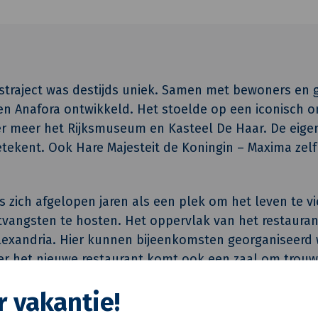
straject was destijds uniek. Samen met bewoners en 
en Anafora ontwikkeld. Het stoelde op een iconisch on
 meer het Rijksmuseum en Kasteel De Haar. De eigenar
tekent. Ook Hare Majesteit de Koningin – Maxima zelf –
s zich afgelopen jaren als een plek om het leven te v
tvangsten te hosten. Het oppervlak van het restaura
Alexandria. Hier kunnen bijeenkomsten georganiseerd 
er het nieuwe restaurant komt ook een zaal om trouwfe
zieningen zoals koelingen en werkplekken voor de m
r vakantie!
ps, culturele evenementen en omvangrijkere hospita