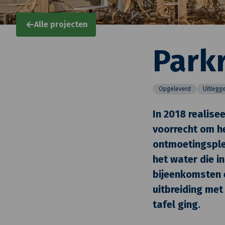
Alle projecten
Parkr
Opgeleverd
Uitlegg
In 2018 realise
voorrecht om he
ontmoetingsplek
het water die i
bijeenkomsten e
uitbreiding met
tafel ging.